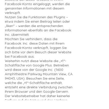
Facebook-Konto eingeloggt, werden die
genannten Informationen mit diesem
verknüpft.
Nutzen Sie die Funktionen des Plugins –
etwa indem Sie einen Beitrag teilen oder
„liken“ – werden die entsprechenden
Informationen ebenfalls an die Facebook
Inc. übermittelt.
Möchten Sie verhindern, dass die
Facebook. Inc. diese Daten mit Ihrem
Facebook-Konto verknüpft, loggen Sie
sich bitte vor dem Besuch dieser Website
bei Facebook aus.
Weiterhin nutzt diese Website die „+1“-
Schaltfläche von Google Plus. Betrieben
wird diese von der Google Inc. (1600
Amphitheatre Parkway Mountain View, CA
94043, USA). Besuchen Sie eine Seite,
welche die „+1“-Schaltfläche enthält,
entsteht eine direkte Verbindung zwischen
Ihrem Browser und den Google-Servern.
Der Websitebetreiber hat daher keinerlei
Einfluss auf die Natur und den Umfang
der Daten, welche das Plugin an die